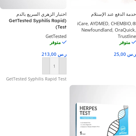
خدمة الدفع عند الإستلام
اختبار الزهري السريع بالدم
(GetTested Syphilis Rapid
,
AYDMED
,
CHEMBIO
,
®iCare
Test)
Newfoundland
,
OraQuick
,
GetTested
Trustline
متوفر
متوفر
ر.س
25,00
ر.س
213,00
تحديد أحد الخيارات
إضافة إلى السلة
GetTested Syphilis Rapid Test