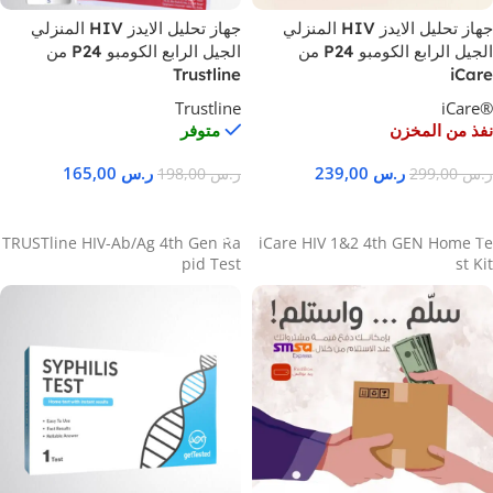
جهاز تحليل الايدز HIV المنزلي
جهاز تحليل الايدز HIV المنزلي
الجيل الرابع الكومبو P24 من
الجيل الرابع الكومبو P24 من
Trustline
iCare
Trustline
®iCare
نفذ من المخزن
متوفر
ر.س
239,00
ر.س
165,00
ر.س
299,00
ر.س
198,00
نَفِدَت الكَمية
إضافة إلى السلة
TRUSTline HIV-Ab/Ag 4th Gen Ra
iCare HIV 1&2 4th GEN Home Te
pid Test
st Kit