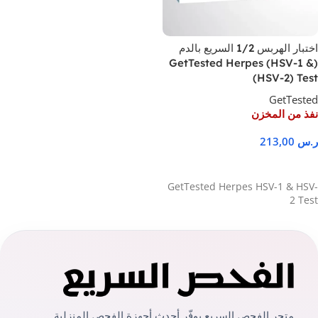
اختبار الهربس 1/2 السريع بالدم
(GetTested Herpes (HSV-1 &
HSV-2) Test)
GetTested
نفذ من المخزن
ر.س
213,00
نَفِدَت الكَمية
GetTested Herpes HSV-1 & HSV-
2 Test
متجر الفحص السريع يوفّر أحدث أجهزة الفحص المنزلية