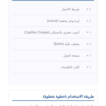
١ ×
شريط الاختبار
١ ×
إبرة وخز معقمة (Lancet)
١ ×
أنبوب شعري بلاستيكي (Capillary Dropper)
١ ×
مخفف عيّنة (Buffer)
١ ×
مسحة كحول
١ ×
كتيّب التعليمات
طريقة الاستخدام (خطوة بخطوة)