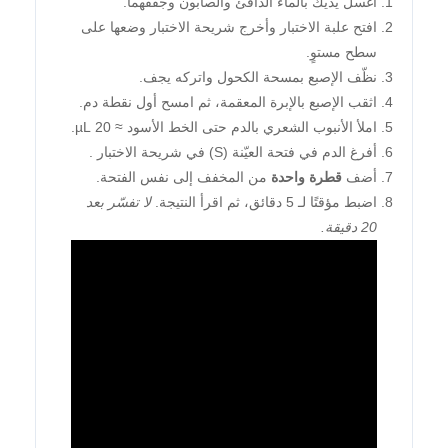
اغسل يديك بالماء الدافئ والصابون وجفّفهما.
افتح علبة الاختبار وأخرج شريحة الاختبار وضعها على
سطح مستوٍ.
نظّف الإصبع بمسحة الكحول واتركه يجف.
اثقب الإصبع بالإبرة المعقمة، ثم امسح أول نقطة دم.
املأ الأنبوب الشعري بالدم حتى الخط الأسود ≈ 20 µL.
أفرغ الدم في فتحة العيّنة (S) في شريحة الاختبار .
أضف
قطرة واحدة
من المخفف إلى نفس الفتحة.
اضبط مؤقتًا لـ 5 دقائق، ثم اقرأ النتيجة.
لا تفسّر بعد
20 دقيقة.