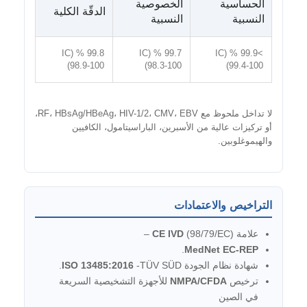
الحساسية
الخصوصية
الدقّة الكلية
النسبية
النسبية
99.8 % (IC
99.7 % (IC
>99.9 % (IC
98.9-100)
98.3-100)
99.4-100)
لا تداخل ملحوظ مع RF، HBsAg/HBeAg، HIV-1/2، CMV، EBV،
أو تركيزات عالية من الأسبرين، الباراسيتامول، الكافيين
والهيموغلوبين.
التراخيص والاعتمادات
علامة
(98/79/EC) –
CE IVD
.
MedNet EC-REP
شهادة نظام الجودة
-TÜV SÜD.
ISO 13485:2016
ترخيص
NMPA/CFDA
للأجهزة التشخيصية السريعة
في الصين