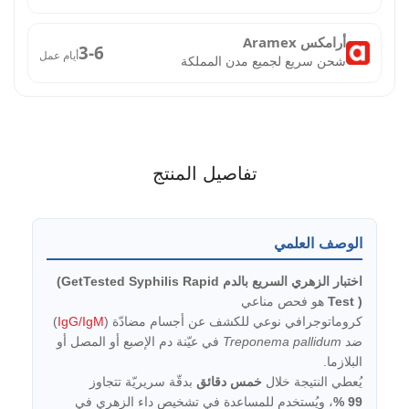
أرامكس Aramex
3-6
أيام عمل
شحن سريع لجميع مدن المملكة
تفاصيل المنتج
الوصف العلمي
اختبار الزهري السريع بالدم ‎(GetTested Syphilis Rapid
Test )
هو فحص مناعي
كروماتوجرافي نوعي للكشف عن أجسام مضادّة (
IgG/IgM
)
ضد
Treponema pallidum
في عيّنة دم الإصبع أو المصل أو
البلازما.
يُعطي النتيجة خلال
خمس دقائق
بدقّة سريريّة تتجاوز
99 %
، ويُستخدم للمساعدة في تشخيص داء الزهري في