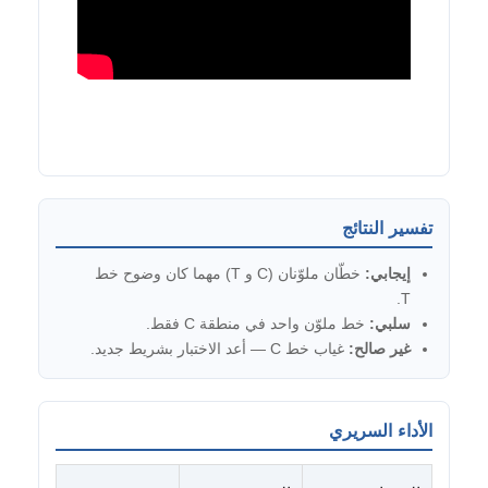
تفسير النتائج
إيجابي:
خطّان ملوّنان (C و T) مهما كان وضوح خط
T.
سلبي:
خط ملوّن واحد في منطقة C فقط.
غير صالح:
غياب خط C — أعد الاختبار بشريط جديد.
الأداء السريري