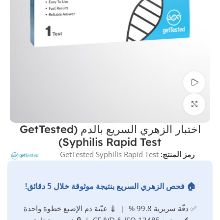
مشاهدة الفيديو
اضغط للتكبير
اختبار الزهري السريع بالدم (GetTested
Syphilis Rapid Test)
رمز المنتج:
GetTested Syphilis Rapid Test
🏠 فحص الزهري السريع بنتيجة موثوقة خلال 5 دقائق!
✅ دقّة سريرية 99.8 % | 💉 عيّنة دم الإصبع خطوة واحدة