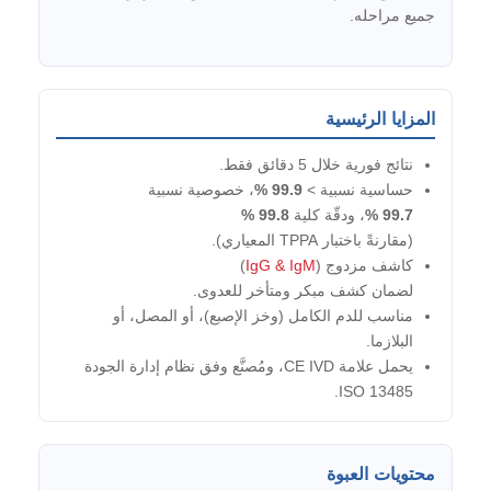
جميع مراحله.
المزايا الرئيسية
نتائج فورية خلال 5 دقائق فقط.
حساسية نسبية >
99.9 %
، خصوصية نسبية
99.7 %
، ودقّة كلية
99.8 %
(مقارنةً باختبار TPPA المعياري).
كاشف مزدوج (
IgG & IgM
)
لضمان كشف مبكر ومتأخر للعدوى.
مناسب للدم الكامل (وخز الإصبع)، أو المصل، أو
البلازما.
يحمل علامة CE IVD، ومُصنَّع وفق نظام إدارة الجودة
ISO 13485.
محتويات العبوة