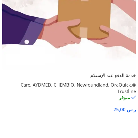
خدمة الدفع عند الإستلام
,
AYDMED
,
CHEMBIO
,
Newfoundland
,
OraQuick
,
®iCare
Trustline
متوفر
ر.س
25,00
تحديد أحد الخيارات